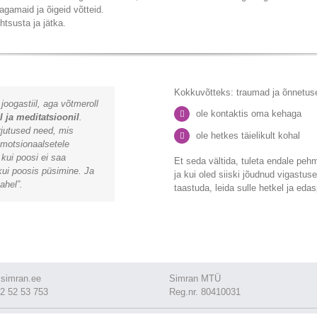
agamaid ja õigeid võtteid.
tsusta ja jätka.
Kokkuvõtteks: traumad ja õnnetuse
joogastiil, aga võtmeroll
ole kontaktis oma kehaga
 ja meditatsioonil
.
rjutused need, mis
ole hetkes täielikult kohal
emotsionaalsetele
 kui poosi ei saa
Et seda vältida, tuleta endale pehme
kui poosis püsimine. Ja
ja kui oled siiski jõudnud vigastus
ahel”.
taastuda, leida sulle hetkel ja eda
simran.ee
Simran MTÜ
2 52 53 753
Reg.nr. 80410031