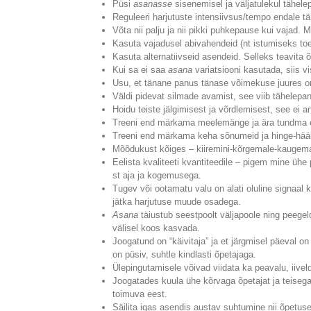
Püsi
asanasse
sisenemisel ja väljatulekul tähele
Reguleeri harjutuste intensiivsus/tempo endale t
Võta nii palju ja nii pikki puhkepause kui vajad.
Kasuta vajadusel abivahendeid (nt istumiseks toe
Kasuta alternatiivseid asendeid. Selleks teavita 
Kui sa ei saa
asana
variatsiooni kasutada, siis vi
Usu, et tänane panus tänase võimekuse juures on
Väldi pidevat silmade avamist, see viib tähelepan
Hoidu teiste jälgimisest ja võrdlemisest, see ei 
Treeni end märkama meelemänge ja ära tundma ego-
Treeni end märkama keha sõnumeid ja hinge-häält
Mõõdukust kõiges – kiiremini-kõrgemale-kaugemale
Eelista kvaliteeti kvantiteedile – pigem mine ühe
st aja ja kogemusega.
Tugev või ootamatu valu on alati oluline signaal 
jätka harjutuse muude osadega.
Asana
täiustub seestpoolt väljapoole ning peegel
välisel koos kasvada.
Joogatund on “käivitaja” ja et järgmisel päeval o
on püsiv, suhtle kindlasti õpetajaga.
Ülepingutamisele võivad viidata ka peavalu, iivel
Joogatades kuula ühe kõrvaga õpetajat ja teisega 
toimuva eest.
Säilita igas asendis austav suhtumine nii õpetuse