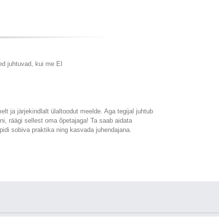
d juhtuvad, kui me EI
lt ja järjekindlalt ülaltoodut meelde. Aga tegijal juhtub
eni, räägi sellest oma õpetajaga! Ta saab aidata
spidi sobiva praktika ning kasvada juhendajana.