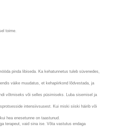
sel toime.
s mööda pinda libiseda. Ka kehatunnetus tuleb süvenedes,
asendis väike muudatus, et kehapiirkond lõdvestada, ja
endi võtmiseks või selles püsimiseks. Luba sisemisel ja
rotsesside intensiivsusest. Kui miski siiski häirib või
s, kui hea enesetunne on taastunud.
ega terapeut, vaid sina ise. Võta vastutus endaga