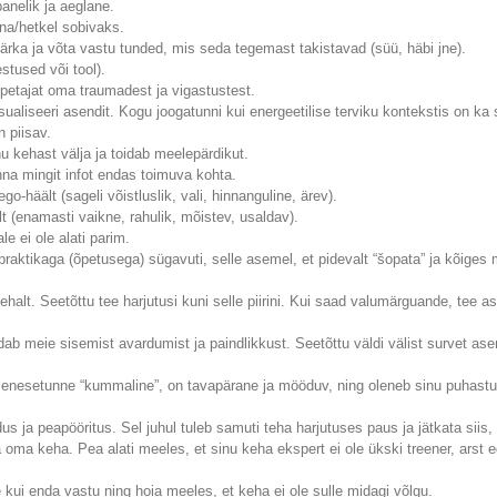
panelik ja aeglane.
äna/hetkel sobivaks.
 Märka ja võta vastu tunded, mis seda tegemast takistavad (süü, häbi jne).
stused või tool).
õpetajat oma traumadest ja vigastustest.
sualiseeri asendit. Kogu joogatunni kui energeetilise terviku kontekstis on ka 
 piisav.
u kehast välja ja toidab meelepärdikut.
anna mingit infot endas toimuva kohta.
häält (sageli võistluslik, vali, hinnanguline, ärev).
 (enamasti vaikne, rahulik, mõistev, usaldav).
 ei ole alati parim.
 praktikaga (õpetusega) sügavuti, selle asemel, et pidevalt “šopata” ja kõige
kehalt. Seetõttu tee harjutusi kuni selle piirini. Kui saad valumärguande, tee 
dab meie sisemist avardumist ja paindlikkust. Seetõttu väldi välist survet as
n enesetunne “kummaline”, on tavapärane ja mööduv, ning oleneb sinu puhastusp
dus ja peapööritus. Sel juhul tuleb samuti teha harjutuses paus ja jätkata sii
oma keha. Pea alati meeles, et sinu keha ekspert ei ole ükski treener, arst 
 kui enda vastu ning hoia meeles, et keha ei ole sulle midagi võlgu.