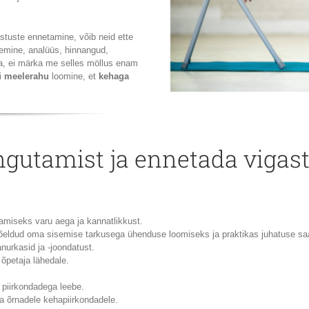
astuste ennetamine, võib neid ette
emine, analüüs, hinnangud,
da, ei märka me selles möllus enam
i
meelerahu
loomine, et
kehaga
ngutamist ja ennetada vigast
amiseks varu aega ja kannatlikkust.
mõeldud oma sisemise tarkusega ühenduse loomiseks ja praktikas juhatuse s
anurkasid ja -joondatust.
 õpetaja lähedale.
e piirkondadega leebe.
a õrnadele kehapiirkondadele.