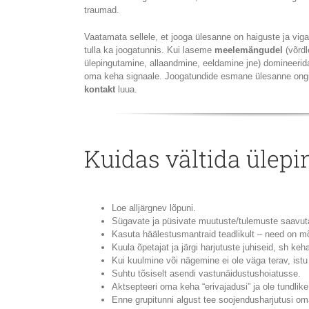
traumad.
Vaatamata sellele, et jooga ülesanne on haiguste ja vig
tulla ka joogatunnis. Kui laseme
meelemängudel
(võrdl
ülepingutamine, allaandmine, eeldamine jne) domineeri
oma keha signaale. Joogatundide esmane ülesanne ong
kontakt
luua.
Kuidas vältida ülepi
Loe alljärgnev lõpuni.
Sügavate ja püsivate muutuste/tulemuste saavut
Kasuta häälestusmantraid teadlikult – need on 
Kuula õpetajat ja järgi harjutuste juhiseid, sh keh
Kui kuulmine või nägemine ei ole väga terav, istu
Suhtu tõsiselt asendi vastunäidustushoiatusse.
Aktsepteeri oma keha “erivajadusi” ja ole tundlik
Enne grupitunni algust tee soojendusharjutusi om