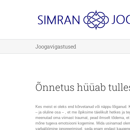
Skip
to
content
Joogavigastused
Õnnetus hüüab tulle
Kes meist ei oleks end kõrvetanud või näppu lõiganud.
– ja oluline osa – , et me õpiksime täielikult hetkes ja 
meenutad oma viimast traumat, pead ilmselt tõdema, et s
mõne tugeva emotsiooni kogemine. Mida usinamad olem
varbalöömine ignoreerimisel, seda enam endast kauge