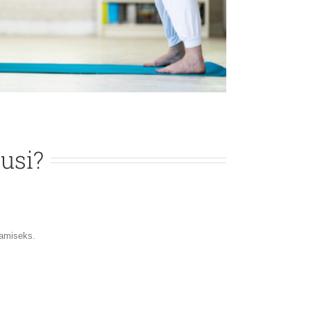
usi?
aamiseks.