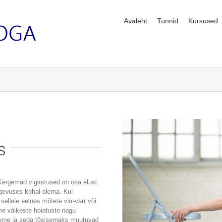
Avaleht
Tunnid
Kursused
s
 Kergemad vigastused on osa elust
tegevuses kohal olema. Kui
ellele eelnes mõtete virr-varr või
e väikeste hoiatuste nagu
neme ja seda tõsisemaks muutuvad