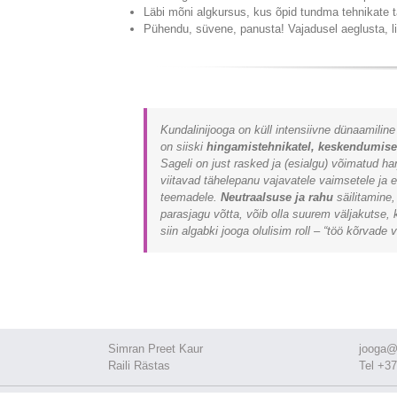
Läbi mõni algkursus, kus õpid tundma tehnikate t
Pühendu, süvene, panusta! Vajadusel aeglusta, lih
Kundalinijooga on küll intensiivne dünaamiline 
on siiski
hingamistehnikatel, keskendumisel
Sageli on just rasked ja (esialgu) võimatud ha
viitavad tähelepanu vajavatele vaimsetele ja 
teemadele.
Neutraalsuse ja rahu
säilitamine,
parasjagu võtta, võib olla suurem väljakutse, 
siin algabki jooga olulisim roll – “töö kõrvade v
Simran Preet Kaur
jooga@
Raili Rästas
Tel +37