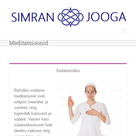
Skip
to
content
Meditatsioonid
Südamerahu
Rahuliku südame
meditatsioon loob
selgust iseendas ja
suhetes ning
tugevdab kopsusid ja
südant. Vasem käsi
südamekeskusel loob
täieliku vaikuse ning