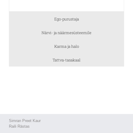
Ego-purustaja
Närvi- ja näärmesüsteemile
Karma ja halo
Tattva-tasakaal
Simran Preet Kaur
Raili Rästas