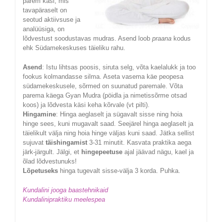
parem käsi, mis
tavapäraselt on
seotud aktiivsuse ja
analüüsiga, on
lõdvestust soodustavas mudras. Asend loob
praana
kodus
ehk Südamekeskuses täieliku rahu.
Asend
: Istu lihtsas poosis, siruta selg, võta kaelalukk ja too
fookus kolmandasse silma. Aseta vasema käe peopesa
südamekeskusele, sõrmed on suunatud paremale. Võta
parema käega Gyan Mudra (pöidla ja nimetissõrme otsad
koos) ja lõdvesta käsi keha kõrvale (vt pilti).
Hingamine
: Hinga aeglaselt ja sügavalt sisse ning hoia
hinge sees, kuni mugavalt saad. Seejärel hinga aeglaselt ja
täielikult välja ning hoia hinge väljas kuni saad. Jätka sellist
sujuvat
täishingamist
3-31 minutit. Kasvata praktika aega
järk-järgult. Jälgi, et
hingepeetuse
ajal jäävad nägu, kael ja
õlad lõdvestunuks!
Lõpetuseks
hinga tugevalt sisse-välja 3 korda. Puhka.
Kundalini jooga baastehnikaid
Kundalinipraktiku meelespea