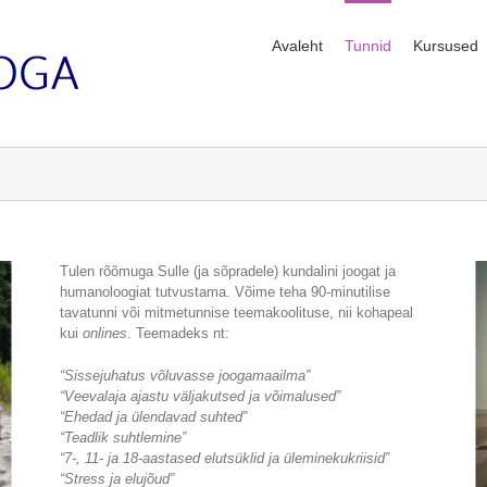
Avaleht
Tunnid
Kursused
Tulen rõõmuga Sulle (ja sõpradele) kundalini joogat ja
humanoloogiat tutvustama. Võime teha 90-minutilise
tavatunni või mitmetunnise teemakoolituse, nii kohapeal
kui
onlines
. Teemadeks nt:
“Sissejuhatus võluvasse joogamaailma”
“Veevalaja ajastu väljakutsed ja võimalused”
“Ehedad ja ülendavad suhted”
“Teadlik suhtlemine”
“7-, 11- ja 18-aastased elutsüklid ja üleminekukriisid”
“Stress ja elujõud”