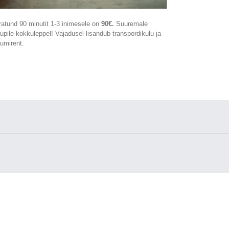
ratund 90 minutit 1-3 inimesele on
90€.
Suuremale
rupile kokkuleppel! Vajadusel lisandub transpordikulu ja
uumirent.