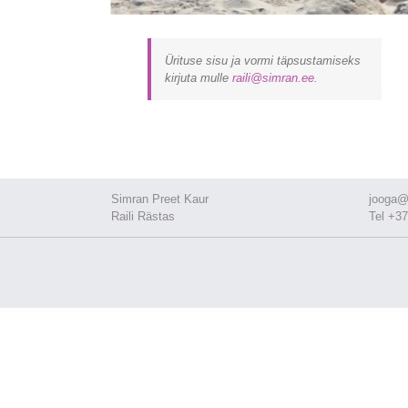
Ürituse sisu ja vormi täpsustamiseks
kirjuta mulle
raili@simran.ee
.
Simran Preet Kaur
jooga@
Raili Rästas
Tel +37