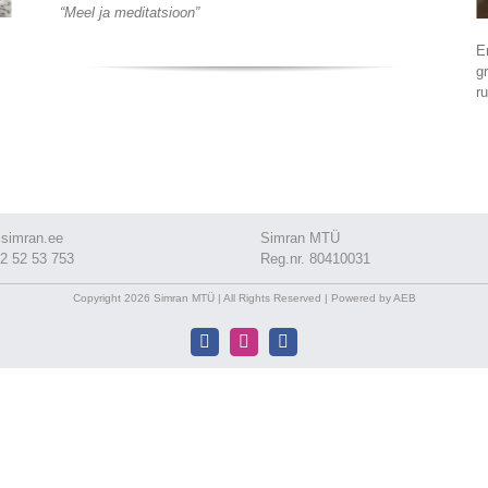
“Meel ja meditatsioon”
E
g
r
simran.ee
Simran MTÜ
2 52 53 753
Reg.nr. 80410031
Copyright 2026 Simran MTÜ | All Rights Reserved | Powered by AEB
Facebook
Instagram
Facebook