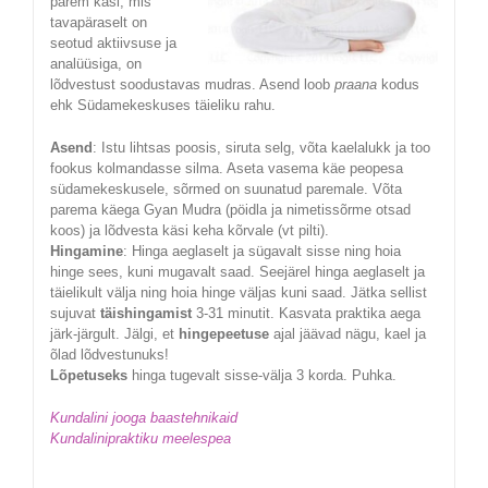
parem käsi, mis
tavapäraselt on
seotud aktiivsuse ja
analüüsiga, on
lõdvestust soodustavas mudras. Asend loob
praana
kodus
ehk Südamekeskuses täieliku rahu.
Asend
: Istu lihtsas poosis, siruta selg, võta kaelalukk ja too
fookus kolmandasse silma. Aseta vasema käe peopesa
südamekeskusele, sõrmed on suunatud paremale. Võta
parema käega Gyan Mudra (pöidla ja nimetissõrme otsad
koos) ja lõdvesta käsi keha kõrvale (vt pilti).
Hingamine
: Hinga aeglaselt ja sügavalt sisse ning hoia
hinge sees, kuni mugavalt saad. Seejärel hinga aeglaselt ja
täielikult välja ning hoia hinge väljas kuni saad. Jätka sellist
sujuvat
täishingamist
3-31 minutit. Kasvata praktika aega
järk-järgult. Jälgi, et
hingepeetuse
ajal jäävad nägu, kael ja
õlad lõdvestunuks!
Lõpetuseks
hinga tugevalt sisse-välja 3 korda. Puhka.
Kundalini jooga baastehnikaid
Kundalinipraktiku meelespea