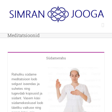
Skip
to
content
Meditatsioonid
Südamerahu
Rahuliku südame
meditatsioon loob
selgust iseendas ja
suhetes ning
tugevdab kopsusid ja
südant. Vasem käsi
südamekeskusel loob
täieliku vaikuse ning