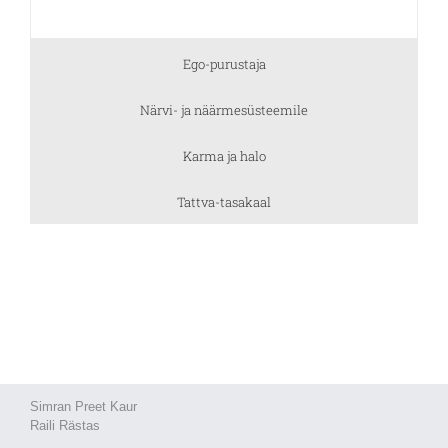
Ego-purustaja
Närvi- ja näärmesüsteemile
Karma ja halo
Tattva-tasakaal
Simran Preet Kaur
Raili Rästas