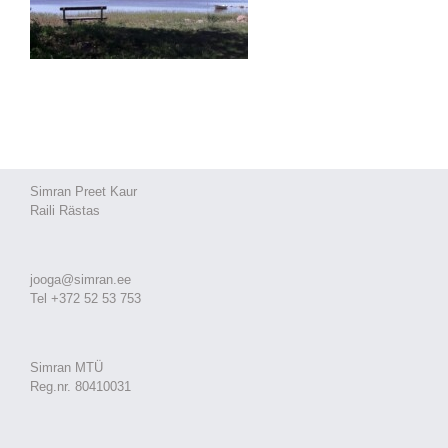
Simran Preet Kaur
Raili Rästas
jooga@simran.ee
Tel +372 52 53 753
Simran MTÜ
Reg.nr. 80410031