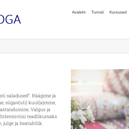
Avaleht
Tunnid
Kursused
sti saladused”
. Räägime ja
e, sügav(uti) kuul(a)mine,
 vastandumine, Valgus ja
uhtlemisviisi teadlikumaks
, julge ja heatahtlik.