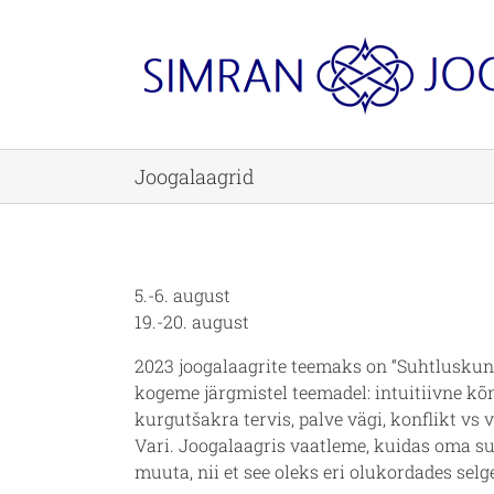
Skip
to
content
Joogalaagrid
5.-6. august
19.-20. august
2023 joogalaagrite teemaks on
“Suhtluskun
kogeme järgmistel teemadel: intuitiivne kõn
kurgutšakra tervis, palve vägi, konflikt vs
Vari. Joogalaagris vaatleme, kuidas oma s
muuta, nii et see oleks eri olukordades selge