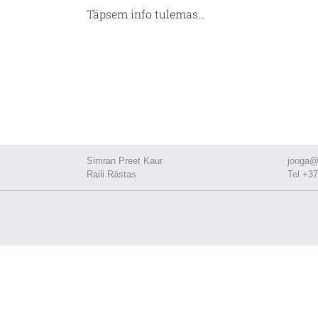
Täpsem info tulemas…
Simran Preet Kaur
jooga@
Raili Rästas
Tel +37